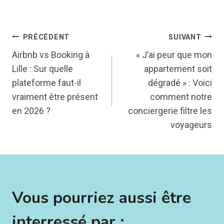
Navigation
PRÉCÉDENT
SUIVANT
Airbnb vs Booking à
« J’ai peur que mon
de
Lille : Sur quelle
appartement soit
plateforme faut-il
dégradé » : Voici
l’article
vraiment être présent
comment notre
en 2026 ?
conciergerie filtre les
voyageurs
Vous pourriez aussi être
interressé par :