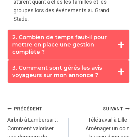
attirent quant à elles les familles et les
groupes lors des événements au Grand
Stade.
2. Combien de temps faut-il pour
mettre en place une gestion
complète ?
3. Comment sont gérés les avis
voyageurs sur mon annonce ?
Navigation
PRÉCÉDENT
SUIVANT
Airbnb à Lambersart :
Télétravail à Lille :
de
Comment valoriser
Aménager un coin
une demeure de
bureau dans son