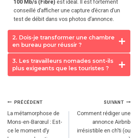
100 Mb/s (Fibre)
est idéal. Il est fortement
conseillé d’afficher une capture d’écran d’un
test de débit dans vos photos d’annonce.
2. Dois-je transformer une chambre
en bureau pour réussir ?
3. Les travailleurs nomades sont-ils
plus exigeants que les touristes ?
Navigation
PRÉCÉDENT
SUIVANT
La métamorphose de
Comment rédiger une
de
Mons-en-Barœul : Est-
annonce Airbnb
ce le moment d’y
irrésistible en ch’ti (ou
l’article