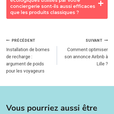
écologiques utilisés par votre
conciergerie sont-ils aussi efficaces
que les produits classiques ?
Navigation
PRÉCÉDENT
SUIVANT
Installation de bornes
Comment optimiser
de
de recharge :
son annonce Airbnb à
argument de poids
Lille ?
l’article
pour les voyageurs
Vous pourriez aussi être